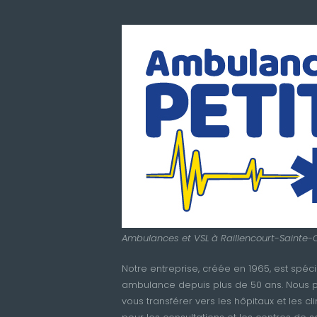
Ambulances et VSL à Raillencourt-Sainte-O
Notre entreprise, créée en 1965, est spéci
ambulance depuis plus de 50 ans. Nous p
vous transférer vers les hôpitaux et les c