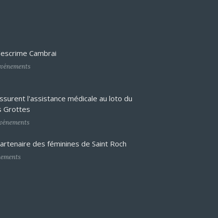
d'escrime Cambrai
vénements
surent l'assistance médicale au loto du
s Grottes
vénements
rtenaire des féminines de Saint Roch
ements