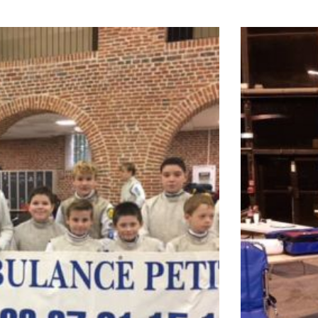
re hôpital :
sport :
e prescription médicale de transport ?
votre prescription médical de transport :
votre fichier..