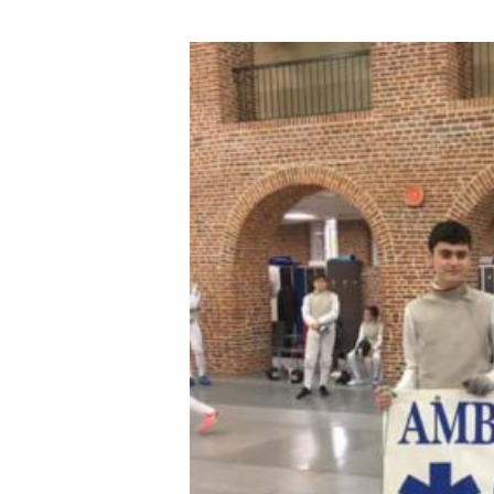
Sélectionner vot
Mode de tran
Ambulance
VSL
Avez vous un
Oui
Non
Télécharger 
Sélectionner 