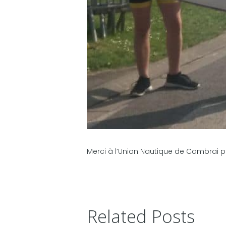
Lieu de prise
Domicile
Hôpitaux
Liste des hô
Sélectionner vot
Merci à l’Union Nautique de Cambrai po
Lieu de pris
Domicile
Hôpitaux
Related Posts
Liste des hô