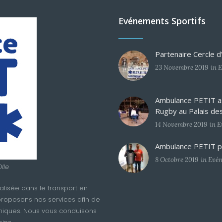
Evénements Sportifs
Partenaire Cercle 
23 Novembre 2019
in
E
Ambulance PETIT as
Rugby au Palais de
14 Novembre 2019
in
E
Ambulance PETIT pa
8 Octobre 2019
in
Evén
lle
alisée dans le transport en
roposons nos services afin de
liniques. Nous vous conduisons