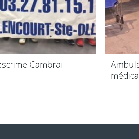
Envoyer
’escrime Cambrai
Ambula
médical
Grotte