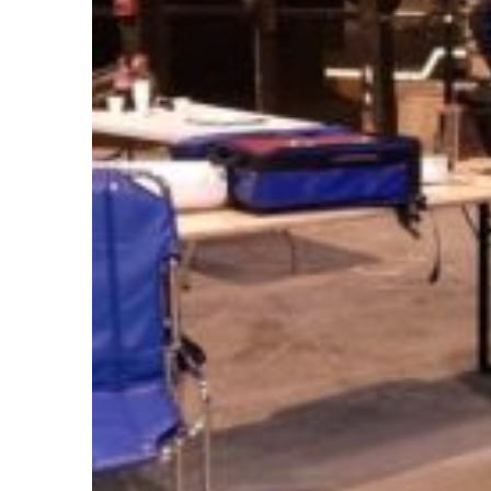
Lieu de prise de rendez-vous :
Domicile
Hôpitaux
Liste des hôpitaux pour la prise de rendez-
vous :
Sélectionner votre hôpital :
Mode de transport :
Ambulance
VSL
Avez vous une prescription médicale de
transport ?
Oui