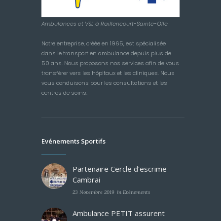
Ambulances et VSL à Raillencourt-Sainte-Olle
Notre entreprise, créée en 1965, est spécialisée
dans le transport en ambulance depuis plus de
50 ans. Nous proposons nos services afin de vous
transférer vers les hôpitaux et les cliniques. Nous
vous conduisons pour les consultations et les
centres de soins.
Evénements Sportifs
Partenaire Cercle d'escrime
Cambrai
23 Novembre 2019
in
Evénements
Ambulance PETIT assurent