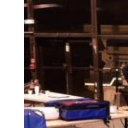
Liste des hôpitaux pour la prise de rendez-
vous :
Sélectionner votre hôpital :
Mode de transport :
Ambulance
VSL
Avez vous une prescription médicale de
transport ?
Oui
Non
Télécharger votre prescription médical de
transport :
Sélectionner votre fichier..